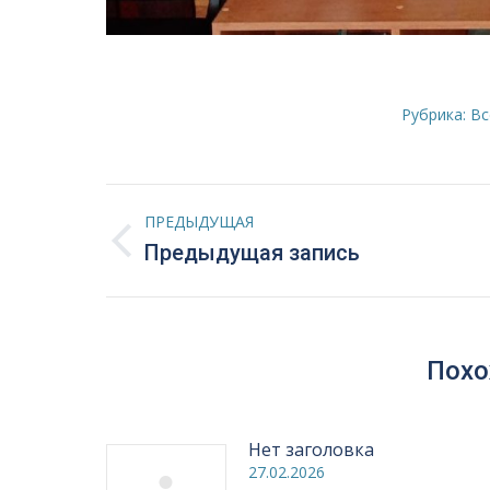
Рубрика:
Вс
Навигация
ПРЕДЫДУЩАЯ
по
Предыдущая
Предыдущая запись
запись:
записям
Похо
Нет заголовка
27.02.2026