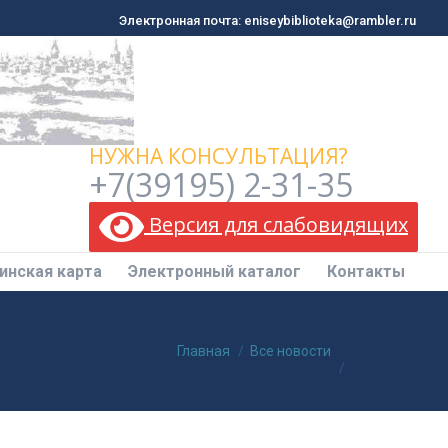
Электронная почта: eniseybiblioteka@rambler.ru
Электронная почта: eniseybiblioteka@rambler.ru
инская карта
Электронный каталог
Контакты
НУЖНА КОНСУЛЬТАЦИЯ?
+7(39195) 2-31-35
Версия для слабовидящих
инская карта
Электронный каталог
Контакты
Вы здесь:
Главная
Все новости