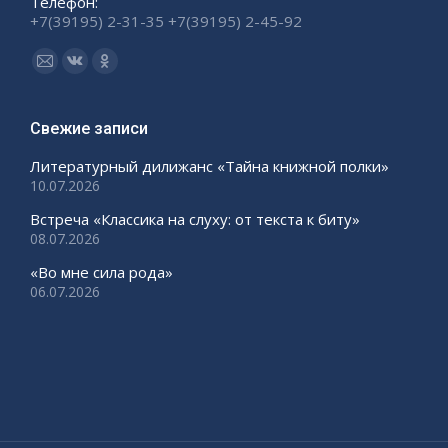
Телефон:
+7(39195) 2-31-35 +7(39195) 2-45-92
Ищите нас:
Страница
Страница
Страница
Email
Вконтакте
Одноклассники
открывается
открывается
открывается
Свежие записи
в
в
в
Литературный дилижанс «Тайна книжной полки»
новом
новом
новом
10.07.2026
окне
окне
окне
Встреча «Классика на слуху: от текста к биту»
08.07.2026
«Во мне сила рода»
06.07.2026