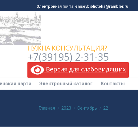
Электронная почта: eniseybiblioteka@rambler.ru
Электронная почта: eniseybiblioteka@rambler.ru
инская карта
Электронный каталог
Контакты
НУЖНА КОНСУЛЬТАЦИЯ?
+7(39195) 2-31-35
Версия для слабовидящих
инская карта
Электронный каталог
Контакты
Вы здесь:
Главная
2023
Сентябрь
22