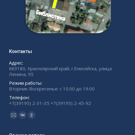
Контакты
Адрес:
663180, Красноярский край, г.Енисейска, улица
Ленина, 95
Режим работы:
Вторник-Воскресенье: с 10.00 до 19.00
Телефон:
+7(39195) 2-31-35 +7(39195) 2-45-92
Ищите нас:
Страница
Страница
Страница
Email
Вконтакте
Одноклассники
открывается
открывается
открывается