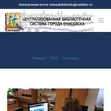
Электронная почта: eniseybiblioteka@rambler.ru
Архивы за месяц:
Сентябрь
2020
Вы здесь:
Главная
2020
Сентябрь