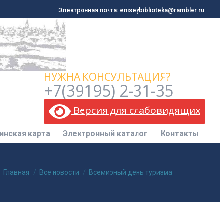
Электронная почта: eniseybiblioteka@rambler.ru
Электронная почта: eniseybiblioteka@rambler.ru
инская карта
Электронный каталог
Контакты
НУЖНА КОНСУЛЬТАЦИЯ?
+7(39195) 2-31-35
Версия для слабовидящих
инская карта
Электронный каталог
Контакты
Вы здесь:
Главная
Все новости
Всемирный день туризма