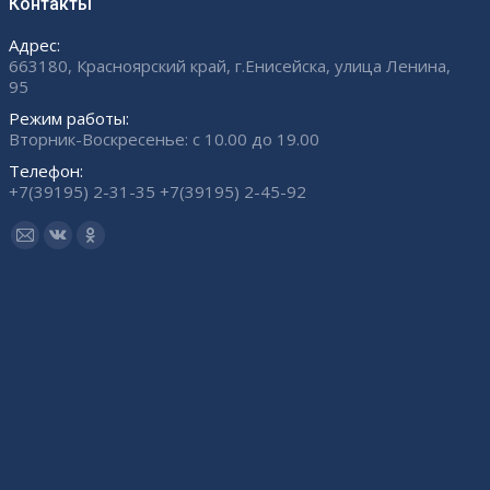
Контакты
Адрес:
663180, Красноярский край, г.Енисейска, улица Ленина,
95
Режим работы:
Вторник-Воскресенье: с 10.00 до 19.00
Телефон:
+7(39195) 2-31-35 +7(39195) 2-45-92
Ищите нас:
Страница
Страница
Страница
Email
Вконтакте
Одноклассники
открывается
открывается
открывается
в
в
в
новом
новом
новом
окне
окне
окне