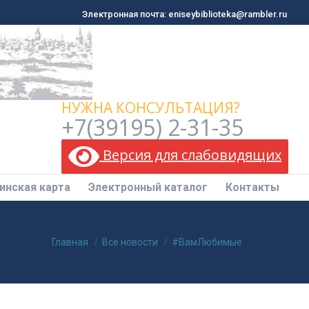
Электронная почта: eniseybiblioteka@rambler.ru
Электронная почта: eniseybiblioteka@rambler.ru
инская карта
Электронный каталог
Контакты
НУЖНА КОНСУЛЬТАЦИЯ?
+7(39195) 2-31-35
Версия для слабовидящих
инская карта
Электронный каталог
Контакты
Вы здесь:
Главная
Все новости
#ВамЛюбимые