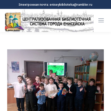
Электронная почта: eniseybiblioteka@rambler.ru