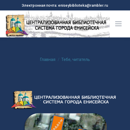
Электронная почта: eniseybiblioteka@rambler.ru
Тебе, читатель
Вы здесь:
Главная
Тебе, читатель