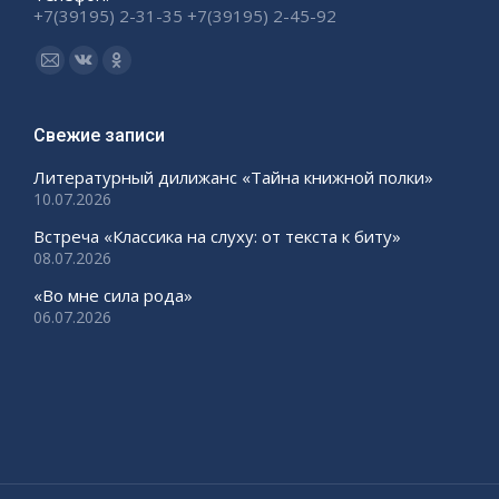
+7(39195) 2-31-35 +7(39195) 2-45-92
Ищите нас:
Страница
Страница
Страница
Email
Вконтакте
Одноклассники
открывается
открывается
открывается
Свежие записи
в
в
в
Литературный дилижанс «Тайна книжной полки»
новом
новом
новом
10.07.2026
окне
окне
окне
Встреча «Классика на слуху: от текста к биту»
08.07.2026
«Во мне сила рода»
06.07.2026