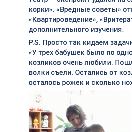
корки». «Вредные советы» от
«Квартироведение», «Вритера
дополнительного изучения.
P.S. Просто так кидаем задач
«У трех бабушек было по одн
козликов очень любили. Пошли
волки съели. Остались от ко
осталось рожек и сколько но