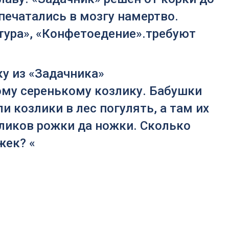
печатались в мозгу намертво.
тура», «Конфетоедение».требуют
ку из «Задачника»
ому серенькому козлику. Бабушки
 козлики в лес погулять, а там их
зликов рожки да ножки. Сколько
жек? «