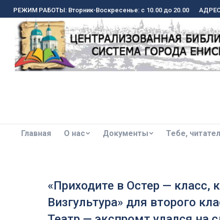
РЕЖИМ РАБОТЫ: Вторник-Воскресенье: с 10.00 до 20.00
РЕЖИМ РАБОТЫ: Вторник-Воскресенье: с 10.00 до 20.00
АДРЕС:
АДРЕС:
Главная
О нас
Документы
Тебе, читате
Главная
О нас
Документы
Тебе, читате
«Приходите в Остер — класс, к
Визгультура» для второго кл
Театр — экспромт удался на с