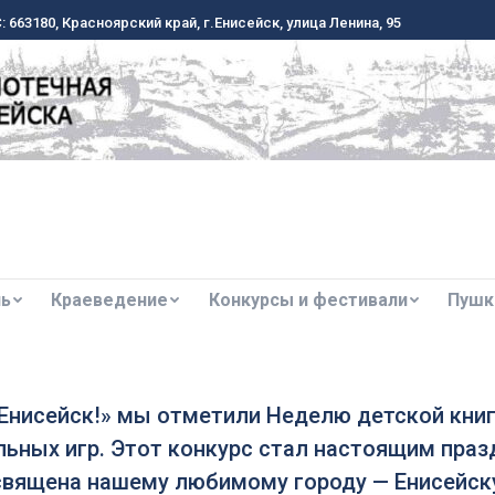
 663180, Красноярский край, г.Енисейск, улица Ленина, 95
 663180, Красноярский край, г.Енисейск, улица Ленина, 95
ль
Краеведение
Конкурсы и фестивали
Пушк
ль
Краеведение
Конкурсы и фестивали
Пушк
, Енисейск!» мы отметили Неделю детской кни
ьных игр. Этот конкурс стал настоящим празд
священа нашему любимому городу — Енисейск