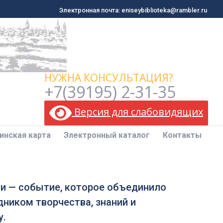
Электронная почта: eniseybiblioteka@rambler.ru
Электронная почта: eniseybiblioteka@rambler.ru
инская карта
Электронный каталог
Контакты
НУЖНА КОНСУЛЬТАЦИЯ?
+7(39195) 2-31-35
Версия для слабовидящих
инская карта
Электронный каталог
Контакты
ги — событие, которое объединило
ником творчества, знаний и
у.