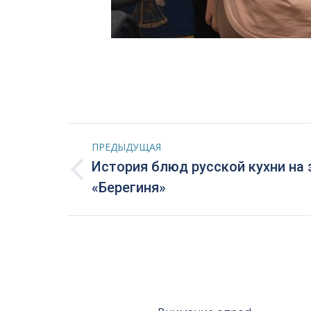
Навигация
ПРЕДЫДУЩАЯ
по
История блюд русской кухни на 
Предыдущая
«Берегиня»
запись:
записям