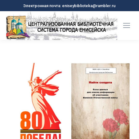
Электронная почта: eniseybiblioteka@rambler.ru