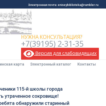
Электронная почта: eniseybiblioteka@rambler.ru
Электронная почта: eniseybiblioteka@rambler.ru
инская карта
Электронный каталог
Контакты
НУЖНА КОНСУЛЬТАЦИЯ?
+7(39195) 2-31-35
Версия для слабовидящих
инская карта
Электронный каталог
Контакты
ученики 115-й школы города
уть утраченное сокровище!
 ребята обнаружили старинный