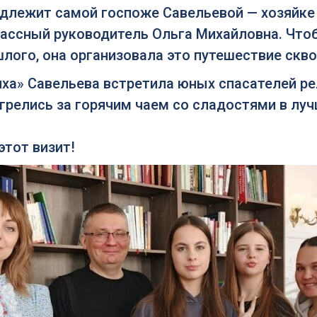
адлежит самой госпоже Савельевой — хозяйке
лассный руководитель Ольга Михайловна. Что
лого, она организовала это путешествие скв
ха» Савельева встретила юных спасателей ре
огрелись за горячим чаем со сладостями в лу
этот визит!