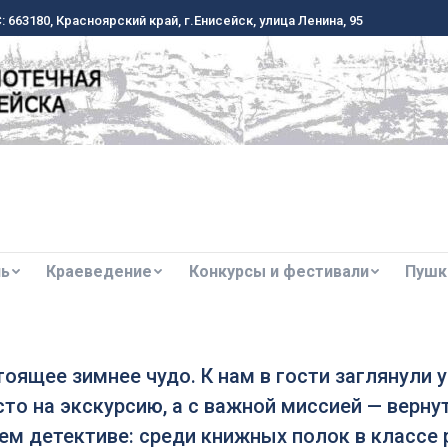
 663180, Красноярский край, г.Енисейск, улица Ленина, 95
 663180, Красноярский край, г.Енисейск, улица Ленина, 95
ль
Краеведение
Конкурсы и фестивали
Пушк
ль
Краеведение
Конкурсы и фестивали
Пушк
оящее зимнее чудо. К нам в гости заглянули 
сто на экскурсию, а с важной миссией — верн
ем детективе: среди книжных полок в классе