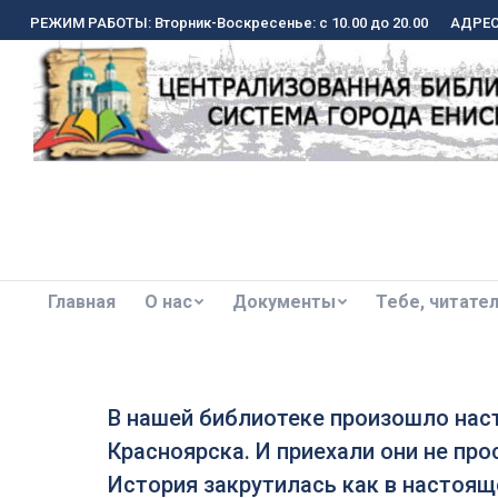
РЕЖИМ РАБОТЫ: Вторник-Воскресенье: с 10.00 до 20.00
РЕЖИМ РАБОТЫ: Вторник-Воскресенье: с 10.00 до 20.00
АДРЕС:
АДРЕС:
Главная
О нас
Документы
Тебе, читате
Главная
О нас
Документы
Тебе, читате
В нашей библиотеке произошло наст
Красноярска. И приехали они не про
История закрутилась как в настоящ