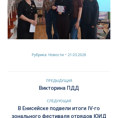
Рубрика:
Новости
21.03.2026
Навигация
ПРЕДЫДУЩАЯ
по
Предыдущая
Викторина ПДД
запись:
записям
СЛЕДУЮЩАЯ
В Енисейске подвели итоги IV-го
Следующая
зонального фестиваля отрядов ЮИД