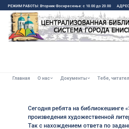
РЕЖИМ РАБОТЫ: Вторник-Воскресенье: с 10.00 до 20.00
РЕЖИМ РАБОТЫ: Вторник-Воскресенье: с 10.00 до 20.00
АДРЕС:
АДРЕС:
Главная
О нас
Документы
Тебе, читате
Главная
О нас
Документы
Тебе, читате
Сегодня ребята на библиокешинге «
произведения художественной литер
Так с нахождением ответа по зада