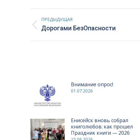
Навигация
ПРЕДЫДУЩАЯ
по
Предыдущая
Дорогами БезОпасности
запись:
записям
Внимание опрос!
01.07.2026
Енисейск вновь собрал
книголюбов: как прошел
Праздник книги — 2026
15.06.2026