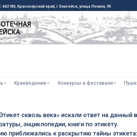
 663180, Красноярский край, г.Енисейск, улица Ленина, 95
 663180, Красноярский край, г.Енисейск, улица Ленина, 95
ль
Краеведение
Конкурсы и фестивали
Пушк
ль
Краеведение
Конкурсы и фестивали
Пушк
Этикет сквозь века» искали ответ на данный
атуры, энциклопедии, книги по этикету.
нию приближались к раскрытию тайны этикет