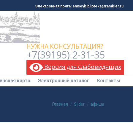
Электронная почта: eniseybiblioteka@rambler.ru
Электронная почта: eniseybiblioteka@rambler.ru
инская карта
Электронный каталог
Контакты
НУЖНА КОНСУЛЬТАЦИЯ?
+7(39195) 2-31-35
Версия для слабовидящих
инская карта
Электронный каталог
Контакты
Вы здесь:
Главная
Slider
афиша