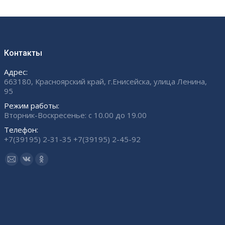
Контакты
Адрес:
663180, Красноярский край, г.Енисейска, улица Ленина,
95
Режим работы:
Вторник-Воскресенье: с 10.00 до 19.00
Телефон:
+7(39195) 2-31-35 +7(39195) 2-45-92
Ищите нас:
Страница
Страница
Страница
Email
Вконтакте
Одноклассники
открывается
открывается
открывается
в
в
в
новом
новом
новом