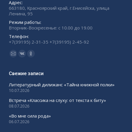
Адрес:
663180, Красноярский край, г.Енисейска, улица
Ленина, 95
Режим работы:
Вторник-Воскресенье: с 10.00 до 19.00
Телефон:
+7(39195) 2-31-35 +7(39195) 2-45-92
Ищите нас:
Страница
Страница
Страница
Email
Вконтакте
Одноклассники
открывается
открывается
открывается
Свежие записи
в
в
в
Литературный дилижанс «Тайна книжной полки»
новом
новом
новом
10.07.2026
окне
окне
окне
Встреча «Классика на слуху: от текста к биту»
08.07.2026
«Во мне сила рода»
06.07.2026