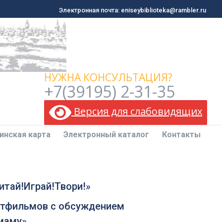
Электронная почта: eniseybiblioteka@rambler.ru
Электронная почта: eniseybiblioteka@rambler.ru
инская карта
Электронный каталог
Контакты
НУЖНА КОНСУЛЬТАЦИЯ?
+7(39195) 2-31-35
Версия для слабовидящих
инская карта
Электронный каталог
Контакты
итай!Играй!Твори!»
ьтфильмов с обсуждением
маму».