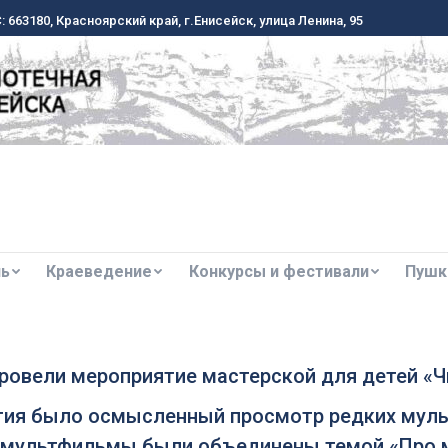
 663180, Красноярский край, г.Енисейск, улица Ленина, 95
 663180, Красноярский край, г.Енисейск, улица Ленина, 95
ль
Краеведение
Конкурсы и фестивали
Пушк
ль
Краеведение
Конкурсы и фестивали
Пушк
ровели мероприятие мастерской для детей «Ч
ятия было осмысленный просмотр редких мул
се мультфильмы были объединены темой «Про 