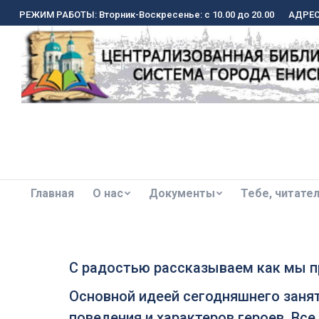
РЕЖИМ РАБОТЫ: Вторник-Воскресенье: с 10.00 до 20.00
РЕЖИМ РАБОТЫ: Вторник-Воскресенье: с 10.00 до 20.00
АДРЕС:
АДРЕС:
Главная
О нас
Документы
Тебе, читате
Главная
О нас
Документы
Тебе, читате
С радостью рассказываем как мы п
Основной идеей сегодняшнего зан
поведения и характеров героев. В