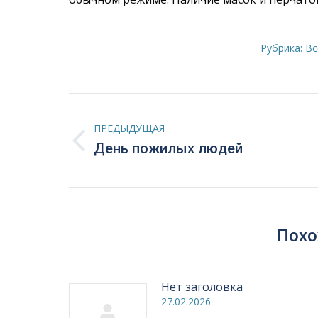
Рубрика:
Вс
Навигация
ПРЕДЫДУЩАЯ
по
Предыдущая
День пожилых людей
запись:
записям
Похо
Нет заголовка
27.02.2026