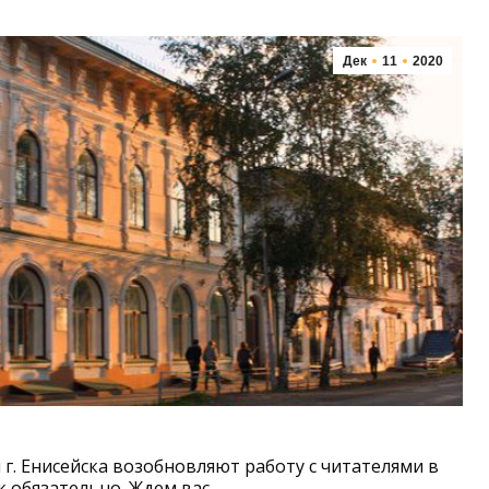
Дек
11
2020
г. Енисейска возобновляют работу с читателями в
 обязательно. Ждем вас.