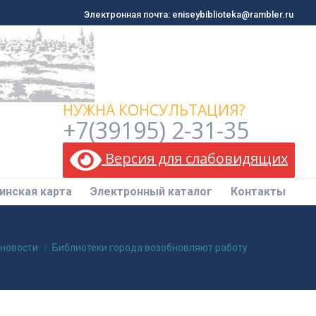
Электронная почта: eniseybiblioteka@rambler.ru
Электронная почта: eniseybiblioteka@rambler.ru
инская карта
Электронный каталог
Контакты
НУЖНА КОНСУЛЬТАЦИЯ?
+7(39195) 2-31-35
Версия для слабовидящих
инская карта
Электронный каталог
Контакты
 новости
Библиотеки города возобновляют работу