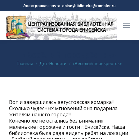
Электронная почта: eniseybiblioteka@rambler.ru
«Весёлый перекрёсток»
Вы здесь:
Главная
Дет-Новости
«Весёлый перекрёсток»
Вот и завершилась августовская ярмарка!!!
Сколько чудесных мгновений она подарила
жителям нашего города!!!
Конечно же не остались без внимания
маленькие горожане и гости г.Енисейска. Наша
библиотека была рада видеть ребят на локации