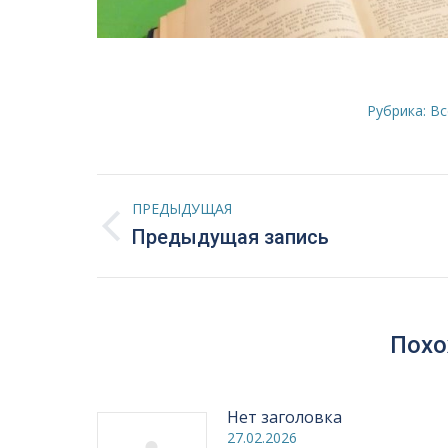
Рубрика:
Вс
Навигация
ПРЕДЫДУЩАЯ
по
Предыдущая
Предыдущая запись
запись:
записям
Похо
Нет заголовка
27.02.2026