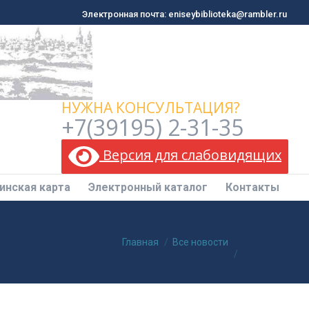
Электронная почта: eniseybiblioteka@rambler.ru
Электронная почта: eniseybiblioteka@rambler.ru
инская карта
Электронный каталог
Контакты
НУЖНА КОНСУЛЬТАЦИЯ?
+7(39195) 2-31-35
Версия для слабовидящих
инская карта
Электронный каталог
Контакты
Вы здесь:
Главная
Все новости