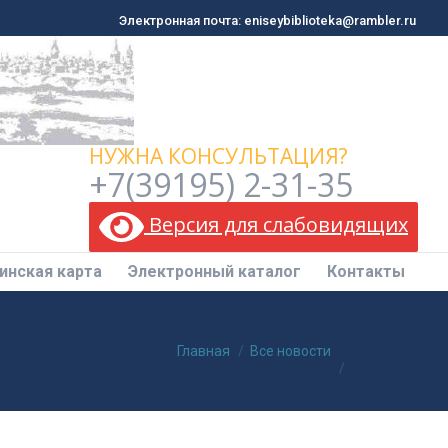
Электронная почта: eniseybiblioteka@rambler.ru
Электронная почта: eniseybiblioteka@rambler.ru
инская карта
Электронный каталог
Контакты
НУЖНА КОНСУЛЬТАЦИЯ?
+7(39195) 2-31-35
Версия для слабовидящих
инская карта
Электронный каталог
Контакты
Вы здесь:
Главная
Все новости