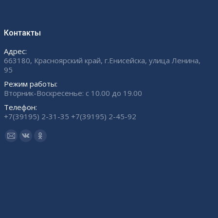
Контакты
Адрес:
663180, Красноярский край, г.Енисейска, улица Ленина,
95
Режим работы:
Вторник-Воскресенье: с 10.00 до 19.00
Телефон:
+7(39195) 2-31-35 +7(39195) 2-45-92
Ищите нас:
Страница
Страница
Страница
Email
Вконтакте
Одноклассники
открывается
открывается
открывается
в
в
в
новом
новом
новом
окне
окне
окне