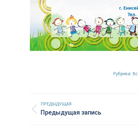
Рубрика:
Вс
Навигация
ПРЕДЫДУЩАЯ
по
Предыдущая
Предыдущая запись
запись:
записям