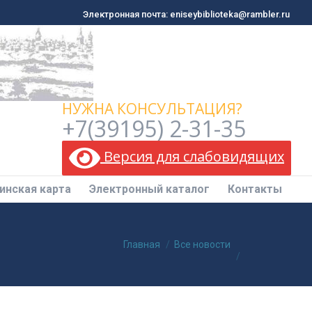
Электронная почта: eniseybiblioteka@rambler.ru
Электронная почта: eniseybiblioteka@rambler.ru
инская карта
Электронный каталог
Контакты
НУЖНА КОНСУЛЬТАЦИЯ?
+7(39195) 2-31-35
Версия для слабовидящих
инская карта
Электронный каталог
Контакты
Вы здесь:
Главная
Все новости