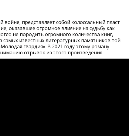
 войне, представляет собой колоссальный пласт
тие, оказавшее огромное влияние на судьбу как
 могло не породить огромного количества книг,
из самых известных литературных памятников той
«Молодая гвардия». В 2021 году этому роману
вниманию отрывок из этого произведения.