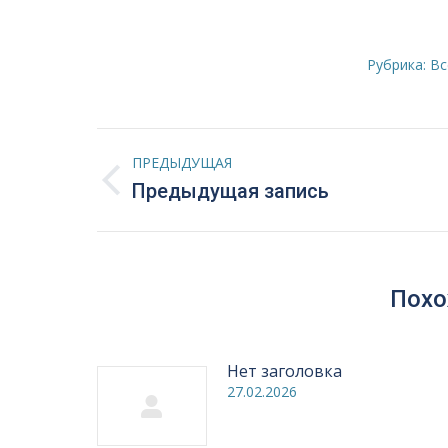
Рубрика:
Вс
Навигация
ПРЕДЫДУЩАЯ
по
Предыдущая
Предыдущая запись
запись:
записям
Похо
Нет заголовка
27.02.2026