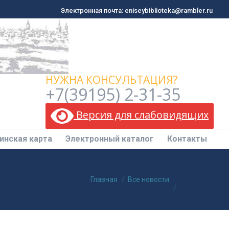
Электронная почта: eniseybiblioteka@rambler.ru
Электронная почта: eniseybiblioteka@rambler.ru
инская карта
Электронный каталог
Контакты
НУЖНА КОНСУЛЬТАЦИЯ?
+7(39195) 2-31-35
Версия для слабовидящих
инская карта
Электронный каталог
Контакты
Вы здесь:
Главная
Все новости