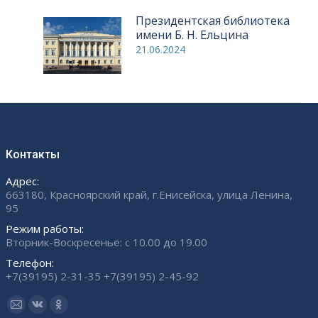
Президентская библиотека
имени Б. Н. Ельцина
21.06.2024
Контакты
Адрес:
663180, Красноярский край, г.Енисейска, улица Ленина,
95
Режим работы:
Вторник-Воскресенье: с 10.00 до 19.00
Телефон:
+7(39195) 2-31-35 +7(39195) 2-45-92
Ищите нас:
Страница
Страница
Страница